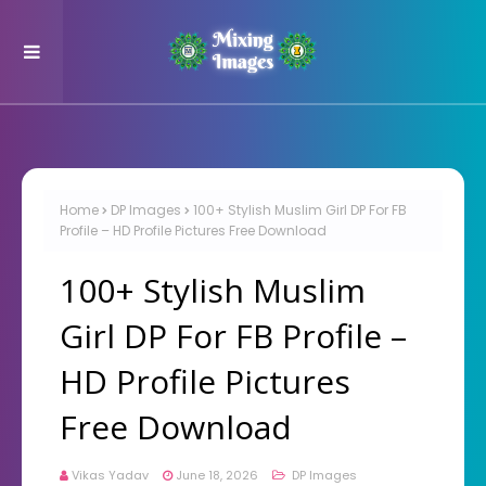
Home
DP Images
100+ Stylish Muslim Girl DP For FB
Profile – HD Profile Pictures Free Download
100+ Stylish Muslim
Girl DP For FB Profile –
HD Profile Pictures
Free Download
Vikas Yadav
June 18, 2026
DP Images